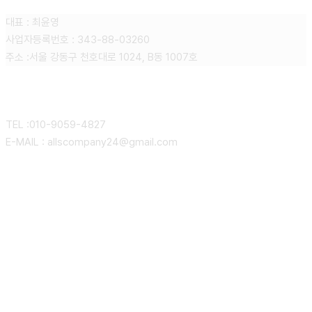
대표 : 최윤영
사업자등록번호 : 343-88-03260
주소 :
서울
강동구
천호대로
1024, B
동
1007
호
CONTACT
TEL :010-9059-4827
E-MAIL : allscompany24@gmail.com
회사소개
마케팅 서비스
인사말
마케팅 뉴스
조직도
네이버 플레이스 마케팅
고객지원
오시는길
블로그 체험단 및 기자단
마케팅뉴스
디지털 콘텐츠 제작
공지사항