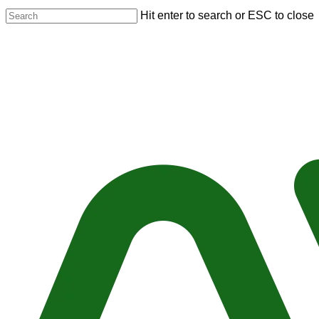
Skip
Hit enter to search or ESC to close
to
Close
main
Search
content